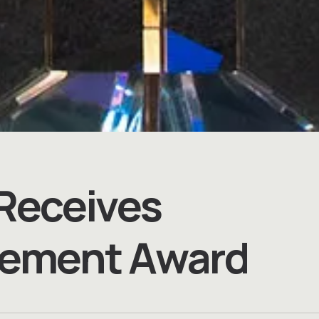
R
e
c
e
i
v
e
s
e
m
e
n
t
A
w
a
r
d